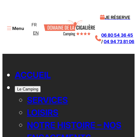
JE RÉSERVE
FR
Menu
EN
06 80 54 36 45
/
04 94 73 81 06
X
ACCUEIL
Le Camping
SERVICES
LOISIRS
NOTRE HISTOIRE – NOS