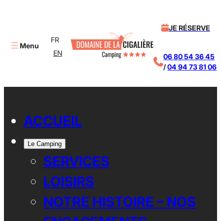
JE RÉSERVE
FR
Menu
EN
06 80 54 36 45
/
04 94 73 81 06
X
ACCUEIL
Le Camping
SERVICES
LOISIRS
NOTRE HISTOIRE – NOS