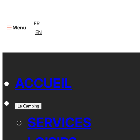
FR
Menu
EN
X
ACCUEIL
Le Camping
SERVICES