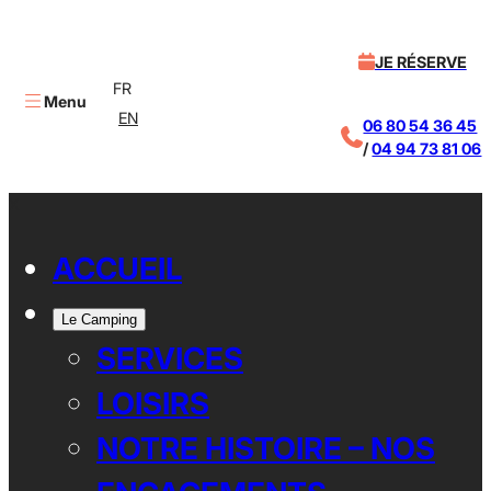
JE RÉSERVE
FR
Menu
EN
06 80 54 36 45
/
04 94 73 81 06
X
ACCUEIL
Le Camping
SERVICES
LOISIRS
NOTRE HISTOIRE – NOS